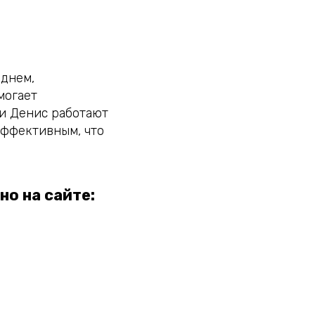
 днем,
могает
 и Денис работают
 эффективным, что
о на сайте: