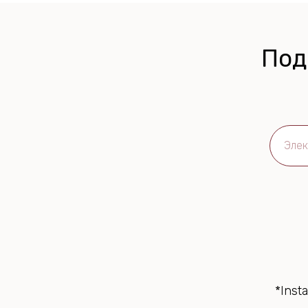
Под
*Inst