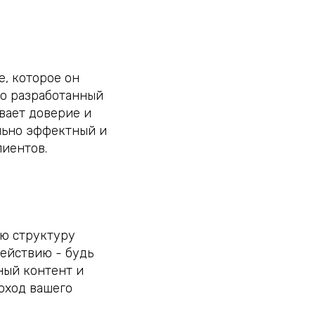
е, которое он
но разработанный
вает доверие и
ально эффектный и
лиентов.
ую структуру
действию - будь
ный контент и
доход вашего