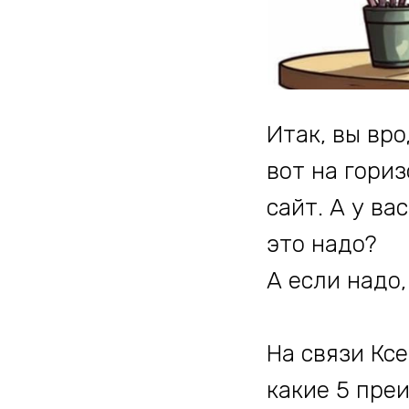
Итак, вы вро
вот на гориз
сайт. А у ва
это надо?
А если надо,
На связи Кс
какие 5 пре