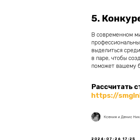
5. Конку
В современном ми
профессиональный
выделиться среди
в паре, чтобы соз
поможет вашему б
Рассчитать с
https://smgln
Ксения и Денис Ни
2024-07-26 17:25