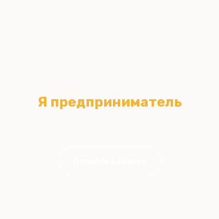
Я предприниматель
жми сюда, если тебе нужны услуги или консультация для
бизнеса
Перейти в раздел