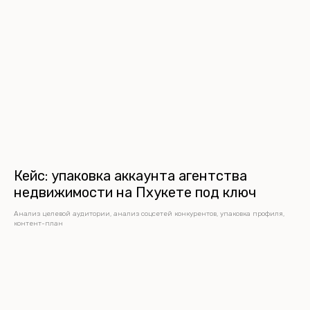
Кейс: упаковка аккаунта агентства
недвижимости на Пхукете под ключ
Анализ целевой аудитории, анализ соцсетей конкурентов, упаковка профиля,
контент-план