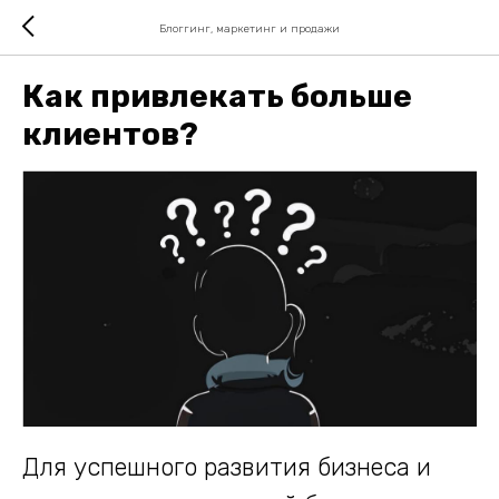
Блоггинг, маркетинг и продажи
Как привлекать больше
клиентов?
Для успешного развития бизнеса и