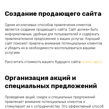
Создание продающего сайта
Одним из ключевых способов привлечения клиентов
является создание продающего сайта. Сайт должен быть
информативным, удобным для пользователей и содержать
привлекательное предложение о ваших услугах. Хороший
сайт поможет привлечь внимание потенциальных клиентов
и убедить их в необходимости воспользоваться вашими
услугами.
Рассчитать стоимость вашего будущего сайта
можно здесь
Организация акций и
специальных предложений
Проведение акций, скидок и специальных предложений
привлекает внимание потенциальных клиентов и
стимулирует их к сотрудничеству. Это эффективный способ