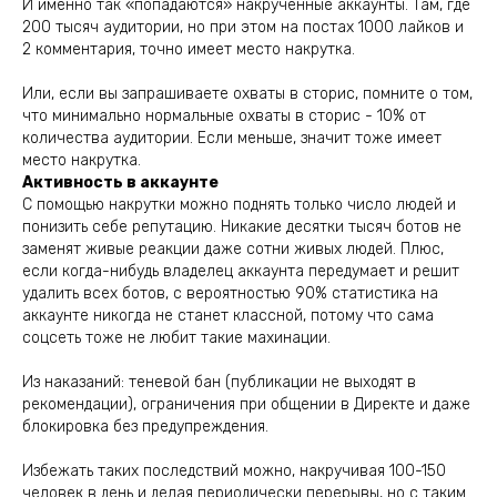
И именно так «попадаются» накрученные аккаунты. Там, где
200 тысяч аудитории, но при этом на постах 1000 лайков и
2 комментария, точно имеет место накрутка.
Или, если вы запрашиваете охваты в сторис, помните о том,
что минимально нормальные охваты в сторис - 10% от
количества аудитории. Если меньше, значит тоже имеет
место накрутка.
Активность в аккаунте
С помощью накрутки можно поднять только число людей и
понизить себе репутацию. Никакие десятки тысяч ботов не
заменят живые реакции даже сотни живых людей. Плюс,
если когда-нибудь владелец аккаунта передумает и решит
удалить всех ботов, с вероятностью 90% статистика на
аккаунте никогда не станет классной, потому что сама
соцсеть тоже не любит такие махинации.
Из наказаний: теневой бан (публикации не выходят в
рекомендации), ограничения при общении в Директе и даже
блокировка без предупреждения.
Избежать таких последствий можно, накручивая 100-150
человек в день и делая периодически перерывы, но с таким