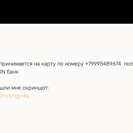
принимается на карту по номеру +79995489674, по
ON банк
шли мне скриншот:
.com/smglnka