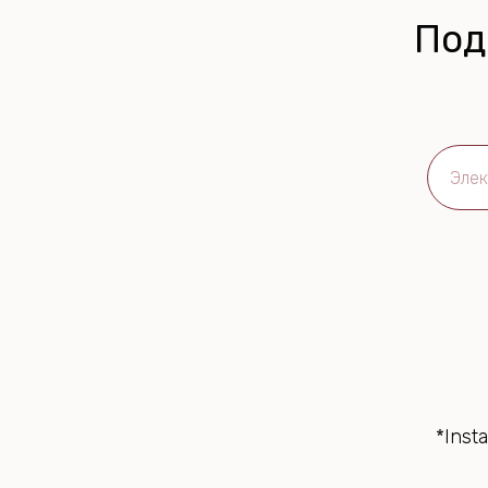
Под
*Inst